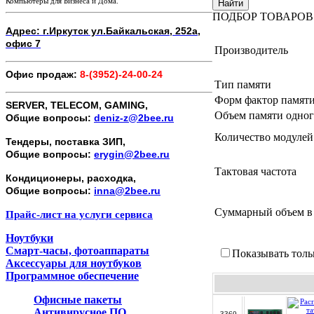
Компьютеры для Бизнеса и Дома.
Найти
ПОДБОР ТОВАРОВ
Адрес: г.Иркутск ул.Байкальская, 252а,
офис 7
Производитель
Офис продаж:
8-(3952)-24-00-24
Тип памяти
Форм фактор памят
SERVER, TELECOM, GAMING,
Объем памяти одног
Общие вопросы:
deniz-z@2bee.ru
Количество модулей
Тендеры, поставка ЗИП,
Общие вопросы:
erygin@2bee.ru
Тактовая частота
Кондиционеры, расходка,
Общие вопросы:
inna@2bee.ru
Суммарный объем в
Прайс-лист на услуги сервиса
Ноутбуки
Смарт-часы, фотоаппараты
Показывать толь
Аксессуары для ноутбуков
Программное обеспечение
Офисные пакеты
Антивирусное ПО