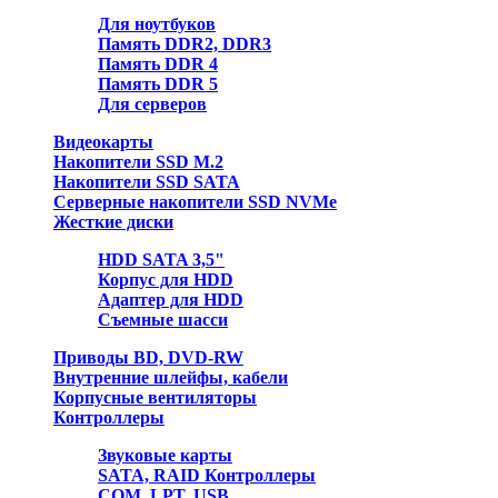
Для ноутбуков
Память DDR2, DDR3
Память DDR 4
Память DDR 5
Для серверов
Видеокарты
Накопители SSD M.2
Накопители SSD SATA
Серверные накопители SSD NVMe
Жесткие диски
HDD SATA 3,5"
Корпус для HDD
Адаптер для HDD
Съемные шасси
Приводы BD, DVD-RW
Внутренние шлейфы, кабели
Корпусные вентиляторы
Контроллеры
Звуковые карты
SATA, RAID Контроллеры
COM, LPT, USB