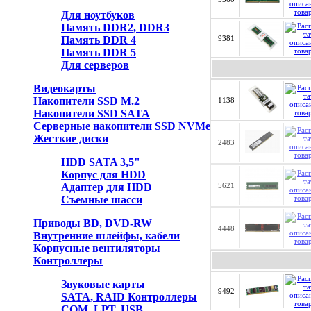
Для ноутбуков
Память DDR2, DDR3
Память DDR 4
9381
Память DDR 5
Для серверов
Видеокарты
Накопители SSD M.2
1138
Накопители SSD SATA
Серверные накопители SSD NVMe
Жесткие диски
2483
HDD SATA 3,5"
Корпус для HDD
Адаптер для HDD
5621
Съемные шасси
Приводы BD, DVD-RW
4448
Внутренние шлейфы, кабели
Корпусные вентиляторы
Контроллеры
Звуковые карты
9492
SATA, RAID Контроллеры
COM, LPT, USB