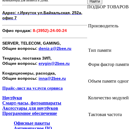
Компьютеры для Бизнеса и Дома.
Найти
ПОДБОР ТОВАРОВ
Адрес: г.Иркутск ул.Байкальская, 252а,
офис 7
Производитель
Офис продаж:
8-(3952)-24-00-24
SERVER, TELECOM, GAMING,
Общие вопросы:
deniz-z@2bee.ru
Тип памяти
Тендеры, поставка ЗИП,
Общие вопросы:
erygin@2bee.ru
Форм фактор памят
Кондиционеры, расходка,
Общие вопросы:
inna@2bee.ru
Объем памяти одног
Прайс-лист на услуги сервиса
Ноутбуки
Количество модулей
Смарт-часы, фотоаппараты
Аксессуары для ноутбуков
Программное обеспечение
Тактовая частота
Офисные пакеты
Антивирусное ПО