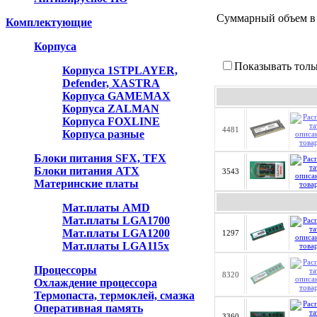
Суммарный объем в
Комплектующие
Корпуса
Показывать толь
Корпуса 1STPLAYER,
Defender, XASTRA
Корпуса GAMEMAX
Корпуса ZALMAN
Корпуса FOXLINE
4481
Корпуса разные
Блоки питания SFX, TFX
Блоки питания ATX
3543
Материнские платы
Мат.платы AMD
Мат.платы LGA1700
Мат.платы LGA1200
1297
Мат.платы LGA115x
Процессоры
8320
Охлаждение процессора
Термопаста, термоклей, смазка
Оперативная память
3360