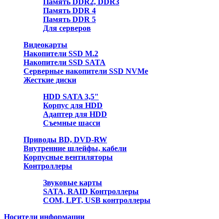
Память DDR2, DDR3
Память DDR 4
Память DDR 5
Для серверов
Видеокарты
Накопители SSD M.2
Накопители SSD SATA
Серверные накопители SSD NVMe
Жесткие диски
HDD SATA 3,5"
Корпус для HDD
Адаптер для HDD
Съемные шасси
Приводы BD, DVD-RW
Внутренние шлейфы, кабели
Корпусные вентиляторы
Контроллеры
Звуковые карты
SATA, RAID Контроллеры
COM, LPT, USB контроллеры
Носители информации