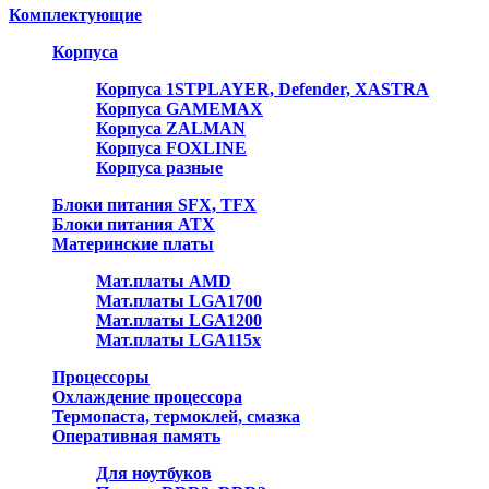
Комплектующие
Корпуса
Корпуса 1STPLAYER, Defender, XASTRA
Корпуса GAMEMAX
Корпуса ZALMAN
Корпуса FOXLINE
Корпуса разные
Блоки питания SFX, TFX
Блоки питания ATX
Материнские платы
Мат.платы AMD
Мат.платы LGA1700
Мат.платы LGA1200
Мат.платы LGA115x
Процессоры
Охлаждение процессора
Термопаста, термоклей, смазка
Оперативная память
Для ноутбуков