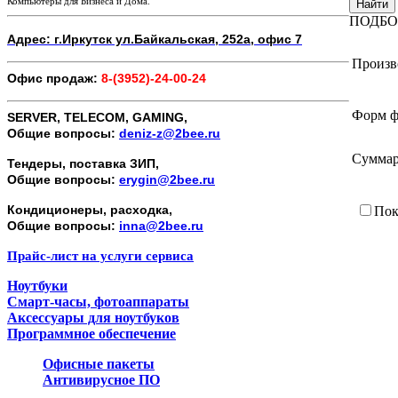
Компьютеры для Бизнеса и Дома.
Найти
ПОДБО
Адрес: г.Иркутск ул.Байкальская, 252а, офис 7
Произв
Офис продаж:
8-(3952)-24-00-24
Форм ф
SERVER, TELECOM, GAMING,
Общие вопросы:
deniz-z@2bee.ru
Суммар
Тендеры, поставка ЗИП,
Общие вопросы:
erygin@2bee.ru
Кондиционеры, расходка,
Пок
Общие вопросы:
inna@2bee.ru
Прайс-лист на услуги сервиса
Ноутбуки
Смарт-часы, фотоаппараты
Аксессуары для ноутбуков
Программное обеспечение
Офисные пакеты
Антивирусное ПО