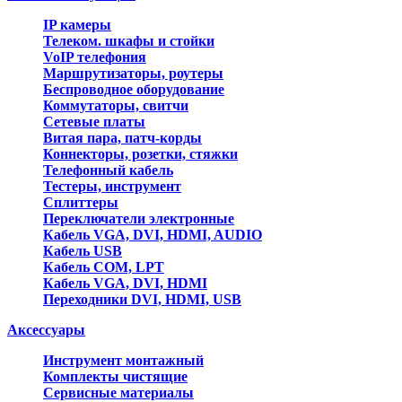
IP камеры
Телеком. шкафы и стойки
VoIP телефония
Маршрутизаторы, роутеры
Беспроводное оборудование
Коммутаторы, свитчи
Сетевые платы
Витая пара, патч-корды
Коннекторы, розетки, стяжки
Телефонный кабель
Тестеры, инструмент
Сплиттеры
Переключатели электронные
Кабель VGA, DVI, HDMI, AUDIO
Кабель USB
Кабель COM, LPT
Кабель VGA, DVI, HDMI
Переходники DVI, HDMI, USB
Аксессуары
Инструмент монтажный
Комплекты чистящие
Сервисные материалы