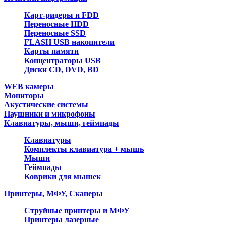
Карт-ридеры и FDD
Переносные HDD
Переносные SSD
FLASH USB накопители
Карты памяти
Концентраторы USB
Диски CD, DVD, BD
WEB камеры
Мониторы
Акустические системы
Наушники и микрофоны
Клавиатуры, мыши, геймпады
Клавиатуры
Комплекты клавиатура + мышь
Мыши
Геймпады
Коврики для мышек
Принтеры, МФУ, Сканеры
Струйные принтеры и МФУ
Принтеры лазерные