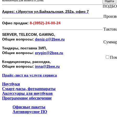
Компьютеры для Бизнеса и Дома.
Найти
ПОДБО
Адрес: г.Иркутск ул.Байкальская, 252а, офис 7
Произв
Офис продаж:
8-(3952)-24-00-24
Тактова
SERVER, TELECOM, GAMING,
Общие вопросы:
deniz-z@2bee.ru
Суммар
Тендеры, поставка ЗИП,
Общие вопросы:
erygin@2bee.ru
Пок
Кондиционеры, расходка,
Общие вопросы:
inna@2bee.ru
Прайс-лист на услуги сервиса
Ноутбуки
Смарт-часы, фотоаппараты
Аксессуары для ноутбуков
Программное обеспечение
Офисные пакеты
Антивирусное ПО