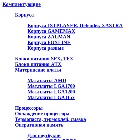
Комплектующие
Корпуса
Корпуса 1STPLAYER, Defender, XASTRA
Корпуса GAMEMAX
Корпуса ZALMAN
Корпуса FOXLINE
Корпуса разные
Блоки питания SFX, TFX
Блоки питания ATX
Материнские платы
Мат.платы AMD
Мат.платы LGA1700
Мат.платы LGA1200
Мат.платы LGA115x
Процессоры
Охлаждение процессора
Термопаста, термоклей, смазка
Оперативная память
Для ноутбуков