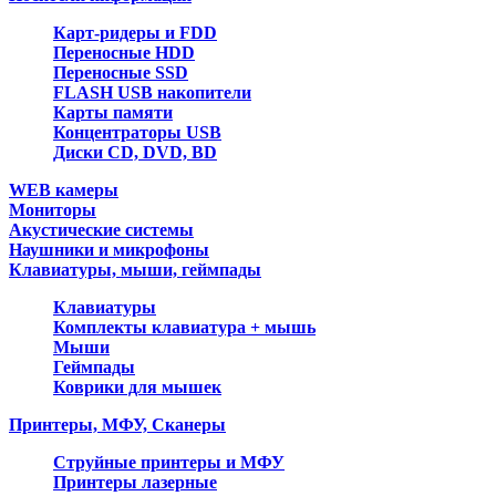
Карт-ридеры и FDD
Переносные HDD
Переносные SSD
FLASH USB накопители
Карты памяти
Концентраторы USB
Диски CD, DVD, BD
WEB камеры
Мониторы
Акустические системы
Наушники и микрофоны
Клавиатуры, мыши, геймпады
Клавиатуры
Комплекты клавиатура + мышь
Мыши
Геймпады
Коврики для мышек
Принтеры, МФУ, Сканеры
Струйные принтеры и МФУ
Принтеры лазерные