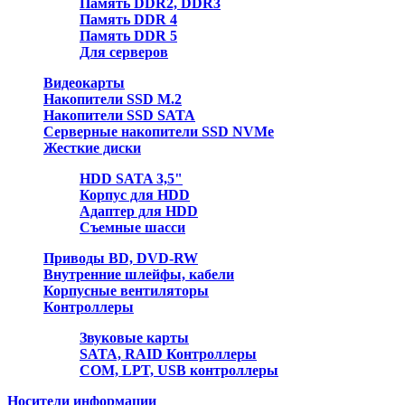
Память DDR2, DDR3
Память DDR 4
Память DDR 5
Для серверов
Видеокарты
Накопители SSD M.2
Накопители SSD SATA
Серверные накопители SSD NVMe
Жесткие диски
HDD SATA 3,5"
Корпус для HDD
Адаптер для HDD
Съемные шасси
Приводы BD, DVD-RW
Внутренние шлейфы, кабели
Корпусные вентиляторы
Контроллеры
Звуковые карты
SATA, RAID Контроллеры
COM, LPT, USB контроллеры
Носители информации