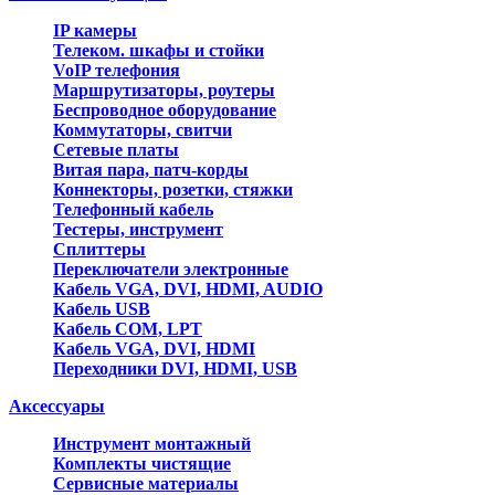
IP камеры
Телеком. шкафы и стойки
VoIP телефония
Маршрутизаторы, роутеры
Беспроводное оборудование
Коммутаторы, свитчи
Сетевые платы
Витая пара, патч-корды
Коннекторы, розетки, стяжки
Телефонный кабель
Тестеры, инструмент
Сплиттеры
Переключатели электронные
Кабель VGA, DVI, HDMI, AUDIO
Кабель USB
Кабель COM, LPT
Кабель VGA, DVI, HDMI
Переходники DVI, HDMI, USB
Аксессуары
Инструмент монтажный
Комплекты чистящие
Сервисные материалы