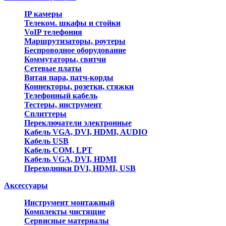
IP камеры
Телеком. шкафы и стойки
VoIP телефония
Маршрутизаторы, роутеры
Беспроводное оборудование
Коммутаторы, свитчи
Сетевые платы
Витая пара, патч-корды
Коннекторы, розетки, стяжки
Телефонный кабель
Тестеры, инструмент
Сплиттеры
Переключатели электронные
Кабель VGA, DVI, HDMI, AUDIO
Кабель USB
Кабель COM, LPT
Кабель VGA, DVI, HDMI
Переходники DVI, HDMI, USB
Аксессуары
Инструмент монтажный
Комплекты чистящие
Сервисные материалы