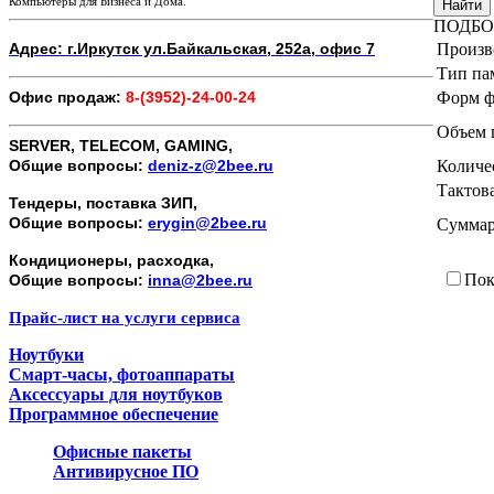
Компьютеры для Бизнеса и Дома.
Найти
ПОДБО
Адрес: г.Иркутск ул.Байкальская, 252а, офис 7
Произв
Тип па
Офис продаж:
8-(3952)-24-00-24
Форм ф
Объем 
SERVER, TELECOM, GAMING,
Общие вопросы:
deniz-z@2bee.ru
Количе
Тактова
Тендеры, поставка ЗИП,
Общие вопросы:
erygin@2bee.ru
Суммар
Кондиционеры, расходка,
Пок
Общие вопросы:
inna@2bee.ru
Прайс-лист на услуги сервиса
Ноутбуки
Смарт-часы, фотоаппараты
Аксессуары для ноутбуков
Программное обеспечение
Офисные пакеты
Антивирусное ПО