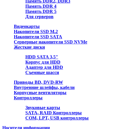
Память DDR2, DDR3
Память DDR 4
Память DDR 5
Для серверов
Видеокарты
Накопители SSD M.2
Накопители SSD SATA
Серверные накопители SSD NVMe
Жесткие диски
HDD SATA 3,5"
Корпус для HDD
Адаптер для HDD
Съемные шасси
Приводы BD, DVD-RW
Внутренние шлейфы, кабели
Корпусные вентиляторы
Контроллеры
Звуковые карты
SATA, RAID Контроллеры
COM, LPT, USB контроллеры
Носители информации