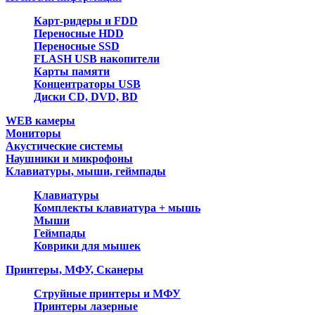
Карт-ридеры и FDD
Переносные HDD
Переносные SSD
FLASH USB накопители
Карты памяти
Концентраторы USB
Диски CD, DVD, BD
WEB камеры
Мониторы
Акустические системы
Наушники и микрофоны
Клавиатуры, мыши, геймпады
Клавиатуры
Комплекты клавиатура + мышь
Мыши
Геймпады
Коврики для мышек
Принтеры, МФУ, Сканеры
Струйные принтеры и МФУ
Принтеры лазерные