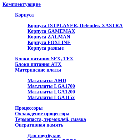
Комплектующие
Корпуса
Корпуса 1STPLAYER, Defender, XASTRA
Корпуса GAMEMAX
Корпуса ZALMAN
Корпуса FOXLINE
Корпуса разные
Блоки питания SFX, TFX
Блоки питания ATX
Материнские платы
Мат.платы AMD
Мат.платы LGA1700
Мат.платы LGA1200
Мат.платы LGA115x
Процессоры
Охлаждение процессора
Термопаста, термоклей, смазка
Оперативная память
Для ноутбуков