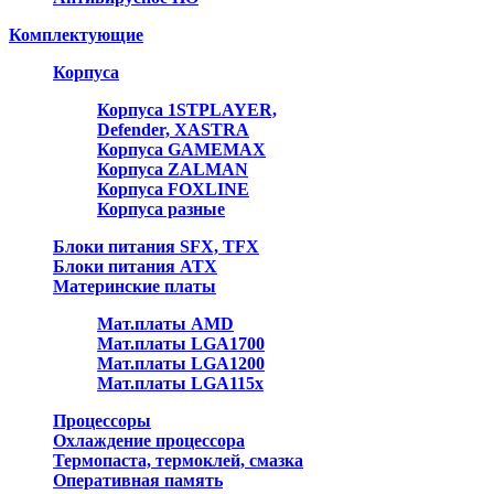
Комплектующие
Корпуса
Корпуса 1STPLAYER,
Defender, XASTRA
Корпуса GAMEMAX
Корпуса ZALMAN
Корпуса FOXLINE
Корпуса разные
Блоки питания SFX, TFX
Блоки питания ATX
Материнские платы
Мат.платы AMD
Мат.платы LGA1700
Мат.платы LGA1200
Мат.платы LGA115x
Процессоры
Охлаждение процессора
Термопаста, термоклей, смазка
Оперативная память