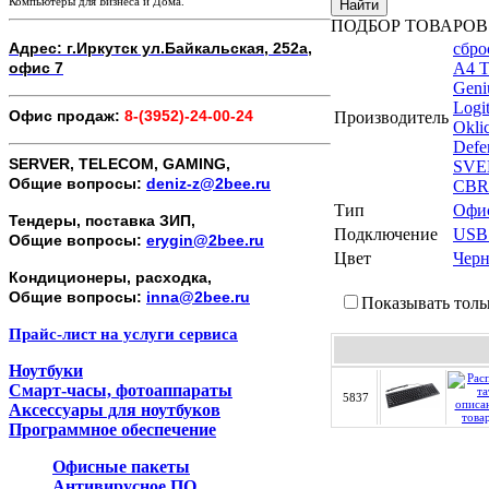
Компьютеры для Бизнеса и Дома.
Найти
ПОДБОР ТОВАРОВ
Адрес: г.Иркутск ул.Байкальская, 252а,
сбро
офис 7
A4 T
Geni
Logi
Офис продаж:
8-(3952)-24-00-24
Производитель
Okli
Defe
SERVER, TELECOM, GAMING,
SVE
Общие вопросы:
deniz-z@2bee.ru
CBR
Тип
Офи
Тендеры, поставка ЗИП,
Подключение
USB
Общие вопросы:
erygin@2bee.ru
Цвет
Черн
Кондиционеры, расходка,
Общие вопросы:
inna@2bee.ru
Показывать толь
Прайс-лист на услуги сервиса
Ноутбуки
Смарт-часы, фотоаппараты
5837
Аксессуары для ноутбуков
Программное обеспечение
Офисные пакеты
Антивирусное ПО