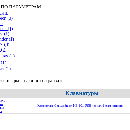
 ПО ПАРАМЕТРАМ
сить
ech
(3)
us
tech
(1)
ck
(1)
nder
(1)
N
(3)
(2)
сная
(1)
(1)
ая
(1)
ко товары в наличии и транзите
Клавиатуры
Клавиатура Genius Smart KB-101 USB черная, Smart клавиши