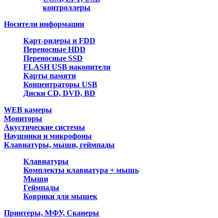
контроллеры
Носители информации
Карт-ридеры и FDD
Переносные HDD
Переносные SSD
FLASH USB накопители
Карты памяти
Концентраторы USB
Диски CD, DVD, BD
WEB камеры
Мониторы
Акустические системы
Наушники и микрофоны
Клавиатуры, мыши, геймпады
Клавиатуры
Комплекты клавиатура + мышь
Мыши
Геймпады
Коврики для мышек
Принтеры, МФУ, Сканеры