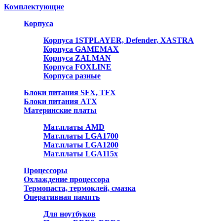
Комплектующие
Корпуса
Корпуса 1STPLAYER, Defender, XASTRA
Корпуса GAMEMAX
Корпуса ZALMAN
Корпуса FOXLINE
Корпуса разные
Блоки питания SFX, TFX
Блоки питания ATX
Материнские платы
Мат.платы AMD
Мат.платы LGA1700
Мат.платы LGA1200
Мат.платы LGA115x
Процессоры
Охлаждение процессора
Термопаста, термоклей, смазка
Оперативная память
Для ноутбуков