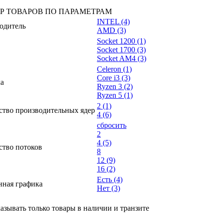
Р ТОВАРОВ ПО ПАРАМЕТРАМ
INTEL
(4)
одитель
AMD
(3)
Socket 1200
(1)
Socket 1700
(3)
Socket AM4
(3)
Celeron
(1)
Core i3
(3)
а
Ryzen 3
(2)
Ryzen 5
(1)
2
(1)
ство производительных ядер
4
(6)
сбросить
2
4
(5)
ство потоков
8
12
(9)
16
(2)
Есть
(4)
нная графика
Нет
(3)
азывать только товары в наличии и транзите