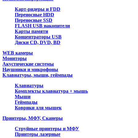
Карт-ридеры и FDD
Переносные HDD
Переносные SSD
FLASH USB накопители
Карты памяти
Концентраторы USB
Диски CD, DVD, BD
WEB камеры
Мониторы
Акустические системы
Наушники и микрофоны
Клавиатуры, мыши, геймпады
Клавиатуры
Комплекты клавиатура + мышь
Мыши
Геймпады
Коврики для мышек
Принтеры, МФУ, Сканеры
Струйные принтеры и МФУ
Принтеры лазерные