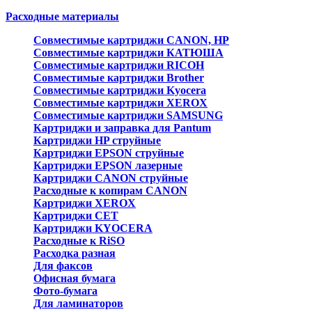
Расходные материалы
Совместимые картриджи CANON, HP
Совместимые картриджи КАТЮША
Совместимые картриджи RICOH
Совместимые картриджи Brother
Совместимые картриджи Kyocera
Совместимые картриджи XEROX
Совместимые картриджи SAMSUNG
Картриджи и заправка для Pantum
Картриджи HP струйные
Картриджи EPSON струйные
Картриджи EPSON лазерные
Картриджи CANON струйные
Расходные к копирам CANON
Картриджи XEROX
Картриджи CET
Картриджи KYOCERA
Расходные к RiSO
Расходка разная
Для факсов
Офисная бумага
Фото-бумага
Для ламинаторов