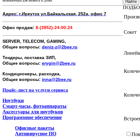
Компьютеры для Бизнеса и Дома.
Найти
ПОДБО
Адрес: г.Иркутск ул.Байкальская, 252а, офис 7
Произв
Офис продаж:
8-(3952)-24-00-24
Сокет
SERVER, TELECOM, GAMING,
Общие вопросы:
deniz-z@2bee.ru
Линейк
Тендеры, поставка ЗИП,
Общие вопросы:
erygin@2bee.ru
Количе
Кондиционеры, расходка,
Общие вопросы:
inna@2bee.ru
Прайс-лист на услуги сервиса
Количе
Ноутбуки
Смарт-часы, фотоаппараты
Аксессуары для ноутбуков
Программное обеспечение
Встрое
Офисные пакеты
Антивирусное ПО
Пок