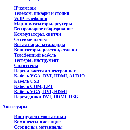
IP камеры
Телеком. шкафы и стойки
VoIP телефония
Маршрутизаторы, роутеры
Беспроводное оборудование
Коммутаторы, свитчи
Сетевые платы
Витая пара, патч-корды
Коннекторы, розетки, стяжки
Телефонный кабель
Тестеры, инструмент
Сплиттеры
Переключатели электронные
Кабель VGA, DVI, HDMI, AUDIO
Кабель USB
Кабель COM, LPT
Кабель VGA, DVI, HDMI
Переходники DVI, HDMI, USB
Аксессуары
Инструмент монтажный
Комплекты чистящие
Сервисные материалы