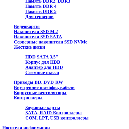
Память DDR2, DDR3
Память DDR 4
Память DDR 5
Для серверов
Видеокарты
Накопители SSD M.2
Накопители SSD SATA
Серверные накопители SSD NVMe
Жесткие диски
HDD SATA 3,5"
Корпус для HDD
Адаптер для HDD
Съемные шасси
Приводы BD, DVD-RW
Внутренние шлейфы, кабели
Корпусные вентиляторы
Контроллеры
Звуковые карты
SATA, RAID Контроллеры
COM, LPT, USB контроллеры
Носители информации