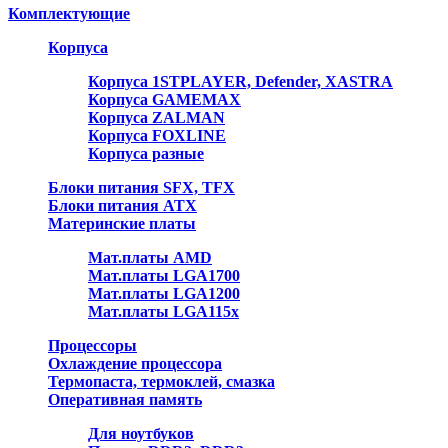
Комплектующие
Корпуса
Корпуса 1STPLAYER, Defender, XASTRA
Корпуса GAMEMAX
Корпуса ZALMAN
Корпуса FOXLINE
Корпуса разные
Блоки питания SFX, TFX
Блоки питания ATX
Материнские платы
Мат.платы AMD
Мат.платы LGA1700
Мат.платы LGA1200
Мат.платы LGA115x
Процессоры
Охлаждение процессора
Термопаста, термоклей, смазка
Оперативная память
Для ноутбуков