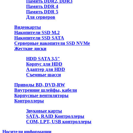
Память DDR2, DDR3
Память DDR 4
Память DDR 5
Для серверов
Видеокарты
Накопители SSD M.2
Накопители SSD SATA
Серверные накопители SSD NVMe
Жесткие диски
HDD SATA 3,5"
Корпус для HDD
Адаптер для HDD
Съемные шасси
Приводы BD, DVD-RW
Внутренние шлейфы, кабели
Корпусные вентиляторы
Контроллеры
Звуковые карты
SATA, RAID Контроллеры
COM, LPT, USB контроллеры
Носители информации