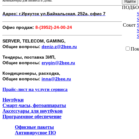
Компьютеры для Бизнеса и Дома.
Найти
ПОДБО
Адрес: г.Иркутск ул.Байкальская, 252а, офис 7
Сокет
Офис продаж:
8-(3952)-24-00-24
SERVER, TELECOM, GAMING,
Общие вопросы:
deniz-z@2bee.ru
Пок
Тендеры, поставка ЗИП,
Общие вопросы:
erygin@2bee.ru
Кондиционеры, расходка,
Общие вопросы:
inna@2bee.ru
Прайс-лист на услуги сервиса
Ноутбуки
Смарт-часы, фотоаппараты
Аксессуары для ноутбуков
Программное обеспечение
Офисные пакеты
Антивирусное ПО