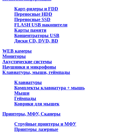
Карт-ридеры и FDD
Переносные HDD
Переносные SSD
FLASH USB накопители
Карты памяти
Концентраторы USB
Диски CD, DVD, BD
WEB камеры
Мониторы
Акустические системы
Наушники и микрофоны
Клавиатуры, мыши, геймпады
Клавиатуры
Комплекты клавиатура + мышь
Мыши
Геймпады
Коврики для мышек
Принтеры, МФУ, Сканеры
Струйные принтеры и МФУ
Принтеры лазерные