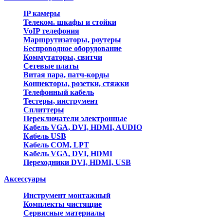
IP камеры
Телеком. шкафы и стойки
VoIP телефония
Маршрутизаторы, роутеры
Беспроводное оборудование
Коммутаторы, свитчи
Сетевые платы
Витая пара, патч-корды
Коннекторы, розетки, стяжки
Телефонный кабель
Тестеры, инструмент
Сплиттеры
Переключатели электронные
Кабель VGA, DVI, HDMI, AUDIO
Кабель USB
Кабель COM, LPT
Кабель VGA, DVI, HDMI
Переходники DVI, HDMI, USB
Аксессуары
Инструмент монтажный
Комплекты чистящие
Сервисные материалы