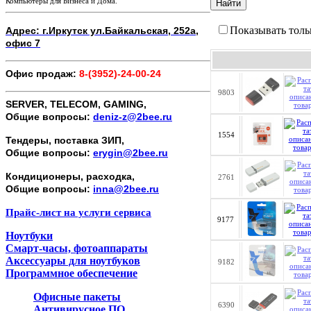
Компьютеры для Бизнеса и Дома.
Найти
Показывать толь
Адрес: г.Иркутск ул.Байкальская, 252а,
офис 7
Офис продаж:
8-(3952)-24-00-24
9803
SERVER, TELECOM, GAMING,
Общие вопросы:
deniz-z@2bee.ru
1554
Тендеры, поставка ЗИП,
Общие вопросы:
erygin@2bee.ru
Кондиционеры, расходка,
2761
Общие вопросы:
inna@2bee.ru
Прайс-лист на услуги сервиса
9177
Ноутбуки
Смарт-часы, фотоаппараты
Аксессуары для ноутбуков
9182
Программное обеспечение
Офисные пакеты
6390
Антивирусное ПО