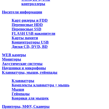
контроллеры
Носители информации
Карт-ридеры и FDD
Переносные HDD
Переносные SSD
FLASH USB накопители
Карты памяти
Концентраторы USB
Диски CD, DVD, BD
WEB камеры
Мониторы
Акустические системы
Наушники и микрофоны
Клавиатуры, мыши, геймпады
Клавиатуры
Комплекты клавиатура + мышь
Мыши
Геймпады
Коврики для мышек
Принтеры, МФУ, Сканеры