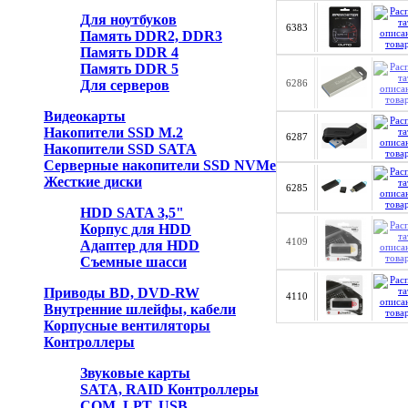
Для ноутбуков
6383
Память DDR2, DDR3
Память DDR 4
Память DDR 5
Для серверов
6286
Видеокарты
Накопители SSD M.2
6287
Накопители SSD SATA
Серверные накопители SSD NVMe
Жесткие диски
6285
HDD SATA 3,5"
Корпус для HDD
4109
Адаптер для HDD
Съемные шасси
Приводы BD, DVD-RW
4110
Внутренние шлейфы, кабели
Корпусные вентиляторы
Контроллеры
Звуковые карты
SATA, RAID Контроллеры
COM, LPT, USB