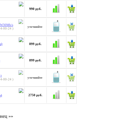
990 руб.
s W30Mb/s
уточняйте
4-00-24 )
899 руб.
b)
899 руб.
)
b)
уточняйте
4-00-24 )
2750 руб.
b)
нец »»