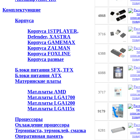
Комплектующие
4868
Корпуса
Корпуса 1STPLAYER,
3716
Defender, XASTRA
Корпуса GAMEMAX
Корпуса ZALMAN
Корпуса FOXLINE
6388
Корпуса разные
Блоки питания SFX, TFX
6088
Блоки питания ATX
Материнские платы
Мат.платы AMD
3717
Мат.платы LGA1700
Мат.платы LGA1200
Мат.платы LGA115x
9179
Процессоры
Охлаждение процессора
Термопаста, термоклей, смазка
6281
Оперативная память