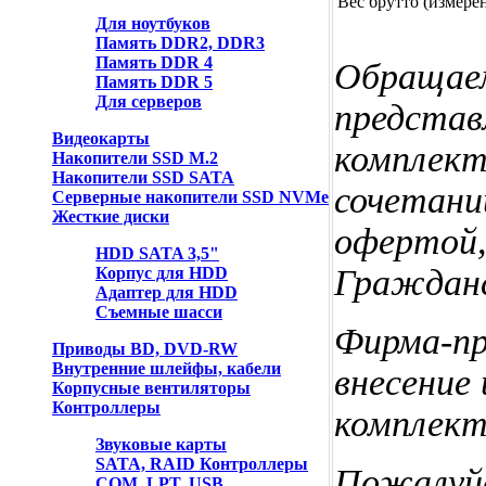
Вес брутто (измер
Для ноутбуков
Память DDR2, DDR3
Память DDR 4
Обращаем
Память DDR 5
Для серверов
представ
Видеокарты
комплект
Накопители SSD M.2
Накопители SSD SATA
сочетаний
Серверные накопители SSD NVMe
Жесткие диски
офертой,
HDD SATA 3,5"
Гражданс
Корпус для HDD
Адаптер для HDD
Съемные шасси
Фирма-пр
Приводы BD, DVD-RW
Внутренние шлейфы, кабели
внесение
Корпусные вентиляторы
Контроллеры
комплект
Звуковые карты
SATA, RAID Контроллеры
Пожалуйс
COM, LPT, USB