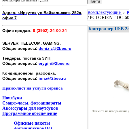
Компьютеры для Бизнеса и Дома.
Найти
Комплектующие
Адрес: г.Иркутск ул.Байкальская, 252а,
/ PCI ORIENT DC-6
офис 7
Контроллер USB 2.
Офис продаж:
8-(3952)-24-00-24
SERVER, TELECOM, GAMING,
Общие вопросы:
deniz-z@2bee.ru
Тендеры, поставка ЗИП,
Общие вопросы:
erygin@2bee.ru
Кондиционеры, расходка,
Общие вопросы:
inna@2bee.ru
Прайс-лист на услуги сервиса
Ноутбуки
Смарт-часы, фотоаппараты
Аксессуары для ноутбуков
Нажмите на изображение д
Программное обеспечение
Офисные пакеты
Антивирусное ПО