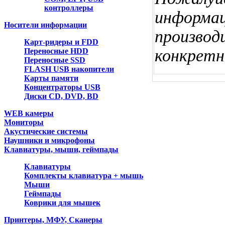
контроллеры
информац
Носители информации
производ
Карт-ридеры и FDD
конкретн
Переносные HDD
Переносные SSD
FLASH USB накопители
Карты памяти
Концентраторы USB
Диски CD, DVD, BD
WEB камеры
Мониторы
Акустические системы
Наушники и микрофоны
Клавиатуры, мыши, геймпады
Клавиатуры
Комплекты клавиатура + мышь
Мыши
Геймпады
Коврики для мышек
Принтеры, МФУ, Сканеры