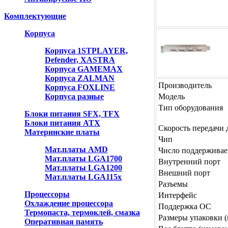
Комплектующие
Корпуса
Корпуса 1STPLAYER,
Defender, XASTRA
Корпуса GAMEMAX
Корпуса ZALMAN
Производитель
Корпуса FOXLINE
Корпуса разные
Модель
Тип оборудования
Блоки питания SFX, TFX
Блоки питания ATX
Скорость передачи
Материнские платы
Чип
Мат.платы AMD
Число поддерживае
Мат.платы LGA1700
Внутренний порт
Мат.платы LGA1200
Внешний порт
Мат.платы LGA115x
Разъемы
Процессоры
Интерфейс
Охлаждение процессора
Поддержка ОС
Термопаста, термоклей, смазка
Размеры упаковки 
Оперативная память