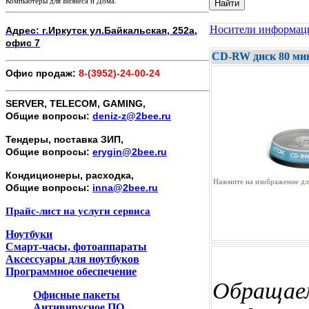
Компьютеры для Бизнеса и Дома.
Найти
Носители информа
Адрес: г.Иркутск ул.Байкальская, 252а,
офис 7
CD-RW диск 80 ми
Офис продаж:
8-(3952)-24-00-24
SERVER, TELECOM, GAMING,
Общие вопросы:
deniz-z@2bee.ru
Тендеры, поставка ЗИП,
Общие вопросы:
erygin@2bee.ru
Кондиционеры, расходка,
Нажмите на изображение для
Общие вопросы:
inna@2bee.ru
Прайс-лист на услуги сервиса
Ноутбуки
Смарт-часы, фотоаппараты
Аксессуары для ноутбуков
Программное обеспечение
Обращаем
Офисные пакеты
Антивирусное ПО