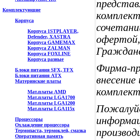
представ
Комплектующие
комплект
Корпуса
сочетаний
Корпуса 1STPLAYER,
офертой,
Defender, XASTRA
Корпуса GAMEMAX
Корпуса ZALMAN
Гражданс
Корпуса FOXLINE
Корпуса разные
Фирма-пр
Блоки питания SFX, TFX
Блоки питания ATX
внесение
Материнские платы
комплект
Мат.платы AMD
Мат.платы LGA1700
Мат.платы LGA1200
Пожалуйс
Мат.платы LGA115x
информац
Процессоры
Охлаждение процессора
производ
Термопаста, термоклей, смазка
Оперативная память