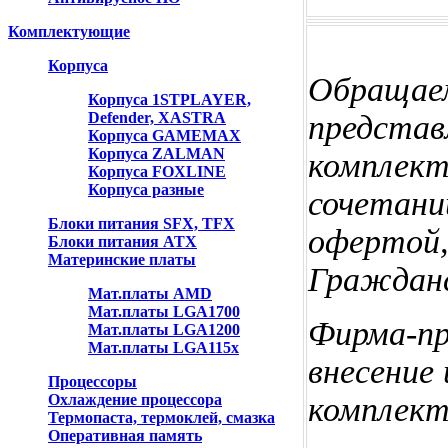
Комплектующие
Корпуса
Обращаем
Корпуса 1STPLAYER,
Defender, XASTRA
представ
Корпуса GAMEMAX
Корпуса ZALMAN
комплект
Корпуса FOXLINE
Корпуса разные
сочетаний
Блоки питания SFX, TFX
офертой,
Блоки питания ATX
Материнские платы
Гражданс
Мат.платы AMD
Мат.платы LGA1700
Фирма-пр
Мат.платы LGA1200
Мат.платы LGA115x
внесение
Процессоры
Охлаждение процессора
комплект
Термопаста, термоклей, смазка
Оперативная память