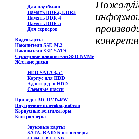
Пожалуйс
Для ноутбуков
Память DDR2, DDR3
информац
Память DDR 4
Память DDR 5
производ
Для серверов
конкретн
Видеокарты
Накопители SSD M.2
Накопители SSD SATA
Серверные накопители SSD NVMe
Жесткие диски
HDD SATA 3,5"
Корпус для HDD
Адаптер для HDD
Съемные шасси
Приводы BD, DVD-RW
Внутренние шлейфы, кабели
Корпусные вентиляторы
Контроллеры
Звуковые карты
SATA, RAID Контроллеры
COM, LPT, USB