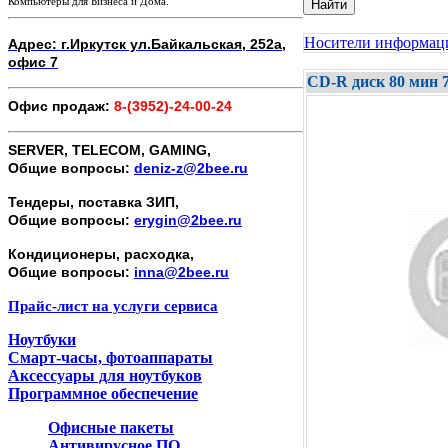
Компьютеры для Бизнеса и Дома.
Найти
Носители информа
Адрес: г.Иркутск ул.Байкальская, 252а,
офис 7
CD-R диск 80 мин 
Офис продаж:
8-(3952)-24-00-24
SERVER, TELECOM, GAMING,
Общие вопросы:
deniz-z@2bee.ru
Тендеры, поставка ЗИП,
Общие вопросы:
erygin@2bee.ru
Кондиционеры, расходка,
Общие вопросы:
inna@2bee.ru
Прайс-лист на услуги сервиса
Ноутбуки
Смарт-часы, фотоаппараты
Аксессуары для ноутбуков
Программное обеспечение
Офисные пакеты
Антивирусное ПО