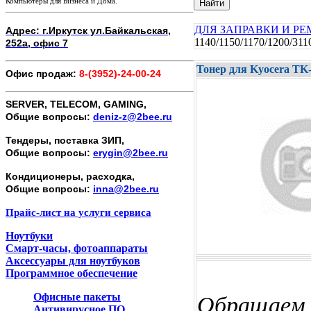
Компьютеры для Бизнеса и Дома.
Найти
ДЛЯ ЗАПРАВКИ И Р
Адрес: г.Иркутск ул.Байкальская,
1140/1150/1170/1200/311
252а, офис 7
Тонер для Kyocera TK-1
Офис продаж:
8-(3952)-24-00-24
SERVER, TELECOM, GAMING,
Общие вопросы:
deniz-z@2bee.ru
Тендеры, поставка ЗИП,
Общие вопросы:
erygin@2bee.ru
Кондиционеры, расходка,
Общие вопросы:
inna@2bee.ru
Прайс-лист на услуги сервиса
Ноутбуки
Смарт-часы, фотоаппараты
Аксессуары для ноутбуков
Программное обеспечение
Офисные пакеты
Обращаем 
Антивирусное ПО