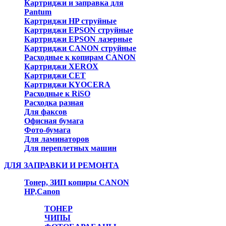
Картриджи и заправка для
Pantum
Картриджи HP струйные
Картриджи EPSON струйные
Картриджи EPSON лазерные
Картриджи CANON струйные
Расходные к копирам CANON
Картриджи XEROX
Картриджи CET
Картриджи KYOCERA
Расходные к RiSO
Расходка разная
Для факсов
Офисная бумага
Фото-бумага
Для ламинаторов
Для переплетных машин
ДЛЯ ЗАПРАВКИ И РЕМОНТА
Тонер, ЗИП копиры CANON
HP,Canon
ТОНЕР
ЧИПЫ