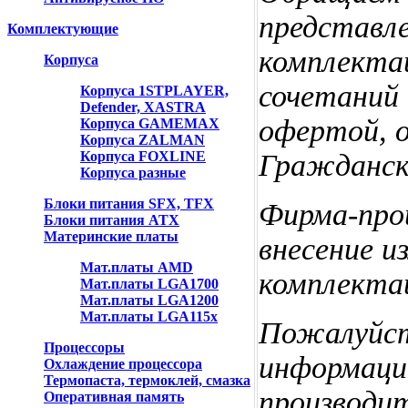
представл
Комплектующие
комплекта
Корпуса
сочетаний 
Корпуса 1STPLAYER,
Defender, XASTRA
офертой, 
Корпуса GAMEMAX
Корпуса ZALMAN
Корпуса FOXLINE
Гражданско
Корпуса разные
Блоки питания SFX, TFX
Фирма-прои
Блоки питания ATX
Материнские платы
внесение и
Мат.платы AMD
комплекта
Мат.платы LGA1700
Мат.платы LGA1200
Мат.платы LGA115x
Пожалуйст
Процессоры
информаци
Охлаждение процессора
Термопаста, термоклей, смазка
производи
Оперативная память