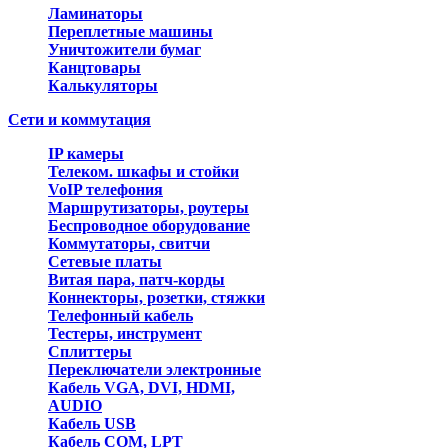
Ламинаторы
Переплетные машины
Уничтожители бумаг
Канцтовары
Калькуляторы
Сети и коммутация
IP камеры
Телеком. шкафы и стойки
VoIP телефония
Маршрутизаторы, роутеры
Беспроводное оборудование
Коммутаторы, свитчи
Сетевые платы
Витая пара, патч-корды
Коннекторы, розетки, стяжки
Телефонный кабель
Тестеры, инструмент
Сплиттеры
Переключатели электронные
Кабель VGA, DVI, HDMI,
AUDIO
Кабель USB
Кабель COM, LPT