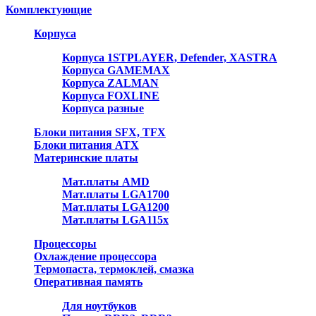
Комплектующие
Корпуса
Корпуса 1STPLAYER, Defender, XASTRA
Корпуса GAMEMAX
Корпуса ZALMAN
Корпуса FOXLINE
Корпуса разные
Блоки питания SFX, TFX
Блоки питания ATX
Материнские платы
Мат.платы AMD
Мат.платы LGA1700
Мат.платы LGA1200
Мат.платы LGA115x
Процессоры
Охлаждение процессора
Термопаста, термоклей, смазка
Оперативная память
Для ноутбуков