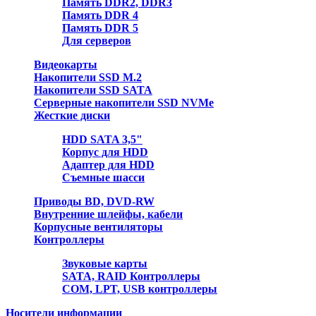
Память DDR2, DDR3
Память DDR 4
Память DDR 5
Для серверов
Видеокарты
Накопители SSD M.2
Накопители SSD SATA
Серверные накопители SSD NVMe
Жесткие диски
HDD SATA 3,5"
Корпус для HDD
Адаптер для HDD
Съемные шасси
Приводы BD, DVD-RW
Внутренние шлейфы, кабели
Корпусные вентиляторы
Контроллеры
Звуковые карты
SATA, RAID Контроллеры
COM, LPT, USB контроллеры
Носители информации