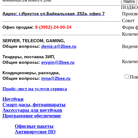
Компьютеры для Бизнеса и Дома.
Найти
ПОДБО
Адрес: г.Иркутск ул.Байкальская, 252а, офис 7
Произв
Сокет
Офис продаж:
8-(3952)-24-00-24
Форм ф
Количе
SERVER, TELECOM, GAMING,
Общие вопросы:
deniz-z@2bee.ru
Видеов
Тендеры, поставка ЗИП,
Количе
Общие вопросы:
erygin@2bee.ru
Кондиционеры, расходка,
Пок
Общие вопросы:
inna@2bee.ru
Прайс-лист на услуги сервиса
Ноутбуки
Смарт-часы, фотоаппараты
Аксессуары для ноутбуков
Программное обеспечение
Офисные пакеты
Антивирусное ПО