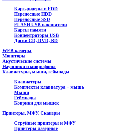
Карт-ридеры и FDD
Переносные HDD
Переносные SSD
FLASH USB накопители
Карты памяти
Концентраторы USB
Диски CD, DVD, BD
WEB камеры
Мониторы
Акустические системы
Наушники и микрофоны
Клавиатуры, мыши, геймпады
Клавиатуры
Комплекты клавиатура + мышь
Мыши
Геймпады
Коврики для мышек
Принтеры, МФУ, Сканеры
Струйные принтеры и МФУ
Принтеры лазерные