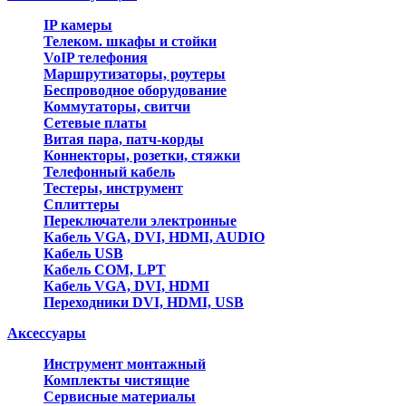
IP камеры
Телеком. шкафы и стойки
VoIP телефония
Маршрутизаторы, роутеры
Беспроводное оборудование
Коммутаторы, свитчи
Сетевые платы
Витая пара, патч-корды
Коннекторы, розетки, стяжки
Телефонный кабель
Тестеры, инструмент
Сплиттеры
Переключатели электронные
Кабель VGA, DVI, HDMI, AUDIO
Кабель USB
Кабель COM, LPT
Кабель VGA, DVI, HDMI
Переходники DVI, HDMI, USB
Аксессуары
Инструмент монтажный
Комплекты чистящие
Сервисные материалы