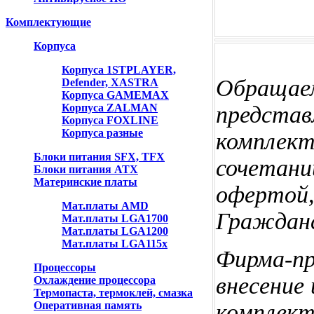
Комплектующие
Корпуса
Корпуса 1STPLAYER,
Обращаем
Defender, XASTRA
Корпуса GAMEMAX
Корпуса ZALMAN
представ
Корпуса FOXLINE
Корпуса разные
комплект
Блоки питания SFX, TFX
сочетаний
Блоки питания ATX
Материнские платы
офертой,
Мат.платы AMD
Гражданс
Мат.платы LGA1700
Мат.платы LGA1200
Мат.платы LGA115x
Фирма-пр
Процессоры
внесение
Охлаждение процессора
Термопаста, термоклей, смазка
Оперативная память
комплект