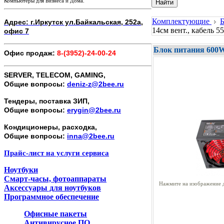
Компьютеры для Бизнеса и Дома.
Найти
Комплектующие
Адрес: г.Иркутск ул.Байкальская, 252а,
14см вент., кабель 5
офис 7
Блок питания 600W 
Офис продаж:
8-(3952)-24-00-24
SERVER, TELECOM, GAMING,
Общие вопросы:
deniz-z@2bee.ru
Тендеры, поставка ЗИП,
Общие вопросы:
erygin@2bee.ru
Кондиционеры, расходка,
Общие вопросы:
inna@2bee.ru
Прайс-лист на услуги сервиса
Ноутбуки
Смарт-часы, фотоаппараты
Нажмите на изображение д
Аксессуары для ноутбуков
Программное обеспечение
Офисные пакеты
Антивирусное ПО