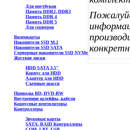
Для ноутбуков
Память DDR2, DDR3
Пожалуйс
Память DDR 4
Память DDR 5
информац
Для серверов
производ
Видеокарты
Накопители SSD M.2
конкретн
Накопители SSD SATA
Серверные накопители SSD NVMe
Жесткие диски
HDD SATA 3,5"
Корпус для HDD
Адаптер для HDD
Съемные шасси
Приводы BD, DVD-RW
Внутренние шлейфы, кабели
Корпусные вентиляторы
Контроллеры
Звуковые карты
SATA, RAID Контроллеры
COM, LPT, USB