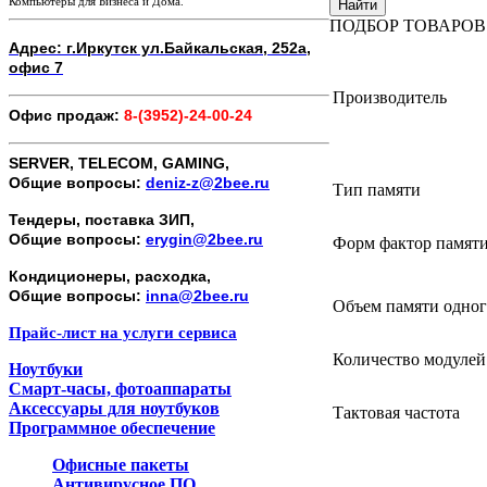
Компьютеры для Бизнеса и Дома.
Найти
ПОДБОР ТОВАРОВ
Адрес: г.Иркутск ул.Байкальская, 252а,
офис 7
Производитель
Офис продаж:
8-(3952)-24-00-24
SERVER, TELECOM, GAMING,
Общие вопросы:
deniz-z@2bee.ru
Тип памяти
Тендеры, поставка ЗИП,
Общие вопросы:
erygin@2bee.ru
Форм фактор памят
Кондиционеры, расходка,
Общие вопросы:
inna@2bee.ru
Объем памяти одног
Прайс-лист на услуги сервиса
Количество модулей
Ноутбуки
Смарт-часы, фотоаппараты
Аксессуары для ноутбуков
Тактовая частота
Программное обеспечение
Офисные пакеты
Антивирусное ПО