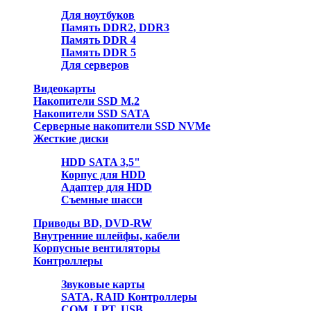
Для ноутбуков
Память DDR2, DDR3
Память DDR 4
Память DDR 5
Для серверов
Видеокарты
Накопители SSD M.2
Накопители SSD SATA
Серверные накопители SSD NVMe
Жесткие диски
HDD SATA 3,5"
Корпус для HDD
Адаптер для HDD
Съемные шасси
Приводы BD, DVD-RW
Внутренние шлейфы, кабели
Корпусные вентиляторы
Контроллеры
Звуковые карты
SATA, RAID Контроллеры
COM, LPT, USB