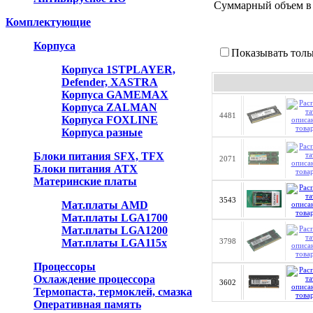
Суммарный объем в
Комплектующие
Корпуса
Показывать толь
Корпуса 1STPLAYER,
Defender, XASTRA
Корпуса GAMEMAX
Корпуса ZALMAN
4481
Корпуса FOXLINE
Корпуса разные
Блоки питания SFX, TFX
2071
Блоки питания ATX
Материнские платы
3543
Мат.платы AMD
Мат.платы LGA1700
Мат.платы LGA1200
Мат.платы LGA115x
3798
Процессоры
Охлаждение процессора
3602
Термопаста, термоклей, смазка
Оперативная память