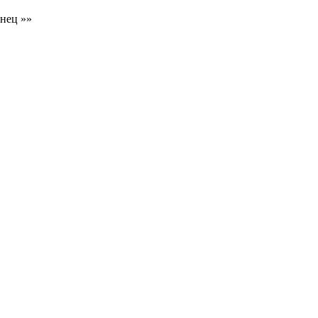
нец »»