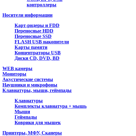
контроллеры
Носители информации
Карт-ридеры и FDD
Переносные HDD
Переносные SSD
FLASH USB накопители
Карты памяти
Концентраторы USB
Диски CD, DVD, BD
WEB камеры
Мониторы
Акустические системы
Наушники и микрофоны
Клавиатуры, мыши, геймпады
Клавиатуры
Комплекты клавиатура + мышь
Мыши
Геймпады
Коврики для мышек
Принтеры, МФУ, Сканеры