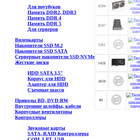
Для ноутбуков
4284
Память DDR2, DDR3
Память DDR 4
Память DDR 5
8247
Для серверов
Видеокарты
Накопители SSD M.2
5261
Накопители SSD SATA
Серверные накопители SSD NVMe
Жесткие диски
1426
HDD SATA 3,5"
Корпус для HDD
3659
Адаптер для HDD
Съемные шасси
Приводы BD, DVD-RW
80
Внутренние шлейфы, кабели
Корпусные вентиляторы
Контроллеры
Звуковые карты
SATA, RAID Контроллеры
COM, LPT, USB