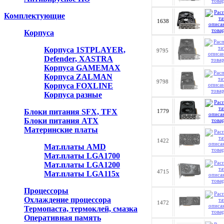
Комплектующие
1638
Корпуса
Корпуса 1STPLAYER,
9795
Defender, XASTRA
Корпуса GAMEMAX
Корпуса ZALMAN
9798
Корпуса FOXLINE
Корпуса разные
Блоки питания SFX, TFX
1779
Блоки питания ATX
Материнские платы
1422
Мат.платы AMD
Мат.платы LGA1700
Мат.платы LGA1200
4715
Мат.платы LGA115x
Процессоры
Охлаждение процессора
1472
Термопаста, термоклей, смазка
Оперативная память