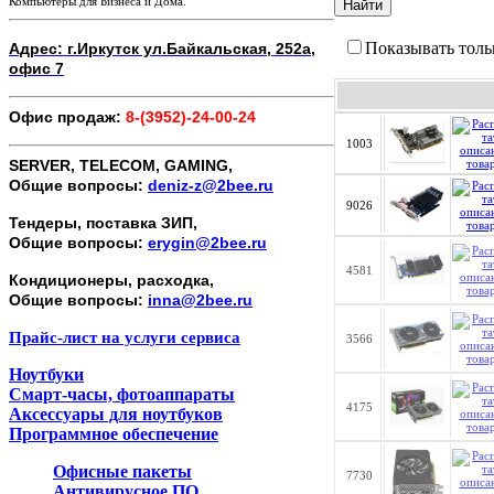
Компьютеры для Бизнеса и Дома.
Найти
Показывать толь
Адрес: г.Иркутск ул.Байкальская, 252а,
офис 7
Офис продаж:
8-(3952)-24-00-24
1003
SERVER, TELECOM, GAMING,
Общие вопросы:
deniz-z@2bee.ru
9026
Тендеры, поставка ЗИП,
Общие вопросы:
erygin@2bee.ru
4581
Кондиционеры, расходка,
Общие вопросы:
inna@2bee.ru
Прайс-лист на услуги сервиса
3566
Ноутбуки
Смарт-часы, фотоаппараты
4175
Аксессуары для ноутбуков
Программное обеспечение
Офисные пакеты
7730
Антивирусное ПО