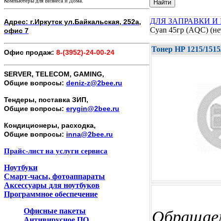
Компьютеры для Бизнеса и Дома.
Найти
ДЛЯ ЗАПРАВКИ И
Адрес: г.Иркутск ул.Байкальская, 252а,
Cyan 45гp (AQC) (не
офис 7
Тонер HP 1215/151
Офис продаж:
8-(3952)-24-00-24
SERVER, TELECOM, GAMING,
Общие вопросы:
deniz-z@2bee.ru
Тендеры, поставка ЗИП,
Общие вопросы:
erygin@2bee.ru
Кондиционеры, расходка,
Общие вопросы:
inna@2bee.ru
Прайс-лист на услуги сервиса
Ноутбуки
Смарт-часы, фотоаппараты
Аксессуары для ноутбуков
Программное обеспечение
Офисные пакеты
Обращаем
Антивирусное ПО