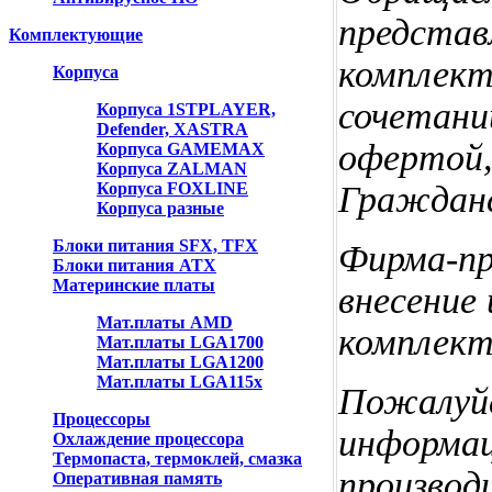
представ
Комплектующие
комплект
Корпуса
сочетаний
Корпуса 1STPLAYER,
Defender, XASTRA
офертой,
Корпуса GAMEMAX
Корпуса ZALMAN
Корпуса FOXLINE
Гражданс
Корпуса разные
Блоки питания SFX, TFX
Фирма-пр
Блоки питания ATX
Материнские платы
внесение
Мат.платы AMD
комплект
Мат.платы LGA1700
Мат.платы LGA1200
Мат.платы LGA115x
Пожалуйс
Процессоры
информац
Охлаждение процессора
Термопаста, термоклей, смазка
производ
Оперативная память